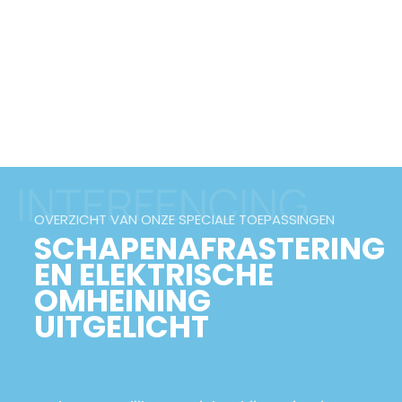
schapen. Eventueel aangedreven door
netstroom, accu of zonnepanelen,
afhankelijk van de locatie.
Lees meer
INTERFENCING
OVERZICHT VAN ONZE SPECIALE TOEPASSINGEN
SCHAPENAFRASTERING
EN ELEKTRISCHE
OMHEINING
UITGELICHT