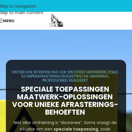
Skip to navigation
Skip to main content
MENU
ONTDEK HOE INTERFENCING OOK SPECIFIEKE HEKWERKEN, ZOALS
SCHAPENAFRASTERING EN ELEKTRISCHE OMHEINING,
PROFESSIONEEL REALISEERT
SPECIALE TOEPASSINGEN
MAATWERK-OPLOSSINGEN
VOOR UNIEKE AFRASTERINGS-
BEHOEFTEN
Niet elke omheining is “doorsnee”. Soms vraagt de
situatie om een
speciale toepassing
, zoals