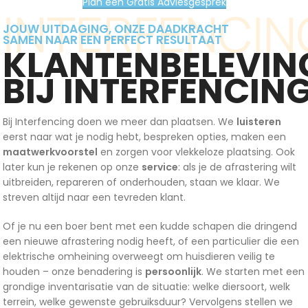
Plan een Gratis Adviesgesprek
INTERFENCIN
JOUW UITDAGING, ONZE DAADKRACHT
SAMEN NAAR EEN PERFECT RESULTAAT
KLANTENBELEVIN
BIJ INTERFENCIN
Bij Interfencing doen we meer dan plaatsen. We
luisteren
eerst naar wat je nodig hebt, bespreken opties, maken een
maatwerkvoorstel
en zorgen voor vlekkeloze plaatsing. Ook
later kun je rekenen op onze
service
: als je de afrastering wilt
uitbreiden, repareren of onderhouden, staan we klaar. We
streven altijd naar een tevreden klant.
Of je nu een boer bent met een kudde schapen die dringend
een nieuwe afrastering nodig heeft, of een particulier die een
elektrische omheining overweegt om huisdieren veilig te
houden – onze benadering is
persoonlijk
. We starten met een
grondige inventarisatie van de situatie: welke diersoort, welk
terrein, welke gewenste gebruiksduur? Vervolgens stellen we