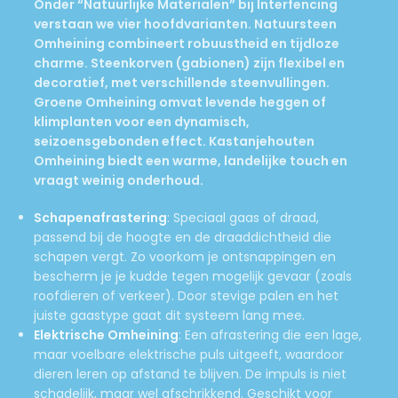
Onder “Natuurlijke Materialen” bij Interfencing
verstaan we vier hoofdvarianten. Natuursteen
Omheining combineert robuustheid en tijdloze
charme. Steenkorven (gabionen) zijn flexibel en
decoratief, met verschillende steenvullingen.
Groene Omheining omvat levende heggen of
klimplanten voor een dynamisch,
seizoensgebonden effect. Kastanjehouten
Omheining biedt een warme, landelijke touch en
vraagt weinig onderhoud.
Schapenafrastering
: Speciaal gaas of draad,
passend bij de hoogte en de draaddichtheid die
schapen vergt. Zo voorkom je ontsnappingen en
bescherm je je kudde tegen mogelijk gevaar (zoals
roofdieren of verkeer). Door stevige palen en het
juiste gaastype gaat dit systeem lang mee.
Elektrische Omheining
: Een afrastering die een lage,
maar voelbare elektrische puls uitgeeft, waardoor
dieren leren op afstand te blijven. De impuls is niet
schadelijk, maar wel afschrikkend. Geschikt voor