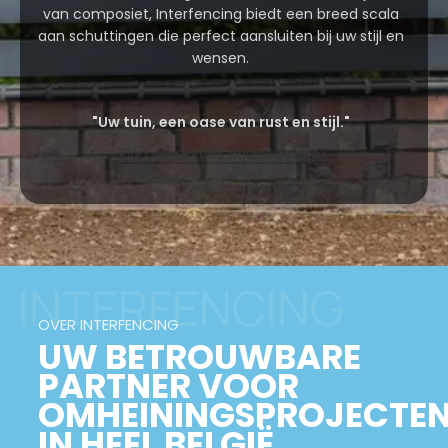
van composiet, Interfencing biedt een breed scala
aan schuttingen die perfect aansluiten bij uw stijl en
wensen.
"Uw tuin, een oase van rust en stijl."
Plan een Gratis Adviesgesprek
INTERFENCING
OVER INTERFENCING
UW BETROUWBARE
PARTNER VOOR
OMHEININGSPROJECTE
IN HEEL BELGIË.